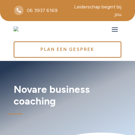
Leiderschap begint bij
06 3937 6169

jou
PLAN EEN GESPREK
Novare business
coaching