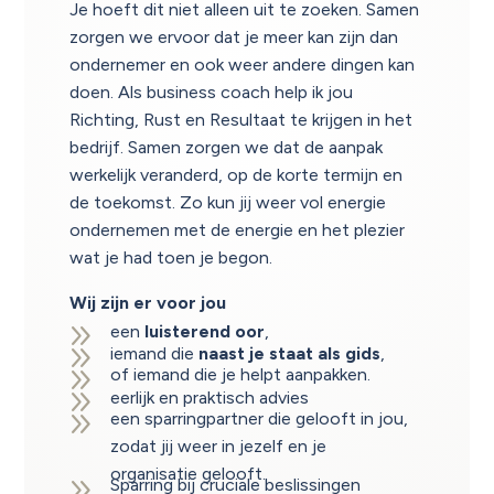
Je hoeft dit niet alleen uit te zoeken. Samen
zorgen we ervoor dat je meer kan zijn dan
ondernemer en ook weer andere dingen kan
doen. Als business coach help ik jou
Richting, Rust en Resultaat te krijgen in het
bedrijf. Samen zorgen we dat de aanpak
werkelijk veranderd, op de korte termijn en
de toekomst. Zo kun jij weer vol energie
ondernemen met de energie en het plezier
wat je had toen je begon.
Wij zijn er voor jou
9
een
luisterend oor
,
9
iemand die
naast je staat als gids
,
9
of iemand die je helpt aanpakken.
9
eerlijk en praktisch advies
9
een sparringpartner die gelooft in jou,
zodat jij weer in jezelf en je
organisatie gelooft.
9
Sparring bij cruciale beslissingen